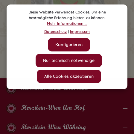
Diese Website verwendet Cookies, um eine
bestmögliche Erfahrung bieten zu können.
Mehr Informationen ...
Datenschutz
|
Impressum
Konfigurieren
Polster No. 16 Frosch dunkelblau kariert
Regulärer Preis:
55,90 €
Nur technisch notwendige
Alle Cookies akzeptieren
Herzilein-Wien Wollzeile
Herzilein-Wien Am Hof
Herzilein-Wien Währing