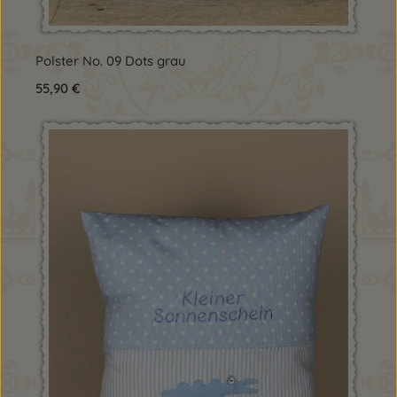
Polster No. 09 Dots grau
Regulärer Preis:
55,90 €