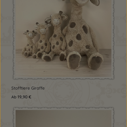
Stofftiere Giraffe
Regulärer Preis:
19,90 €
Ab