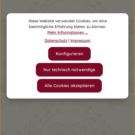
Diese Website verwendet Cookies, um eine
bestmögliche Erfahrung bieten zu können.
Mehr Informationen ...
Datenschutz
|
Impressum
Konfigurieren
Nur technisch notwendige
Alle Cookies akzeptieren
Kuschelhase XXL altrosa
Regulärer Preis:
129,00 €