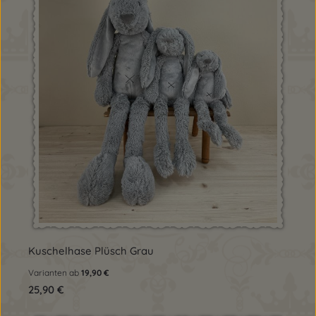
Kuschelhase Plüsch Grau
Varianten ab
19,90 €
Regulärer Preis:
25,90 €