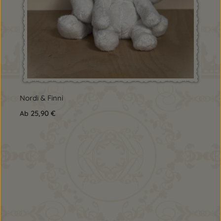
Nordi & Finni
Regulärer Preis:
25,90 €
Ab