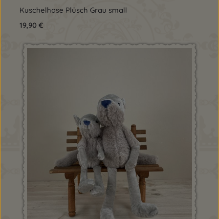
Kuschelhase Plüsch Grau small
Regulärer Preis:
19,90 €