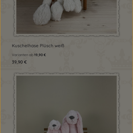
Kuschelhase Plüsch weiß
Varianten ab
19,90 €
Regulärer Preis:
39,90 €