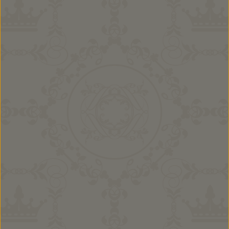
Buben Kombi Emil
35,90 €
Ab