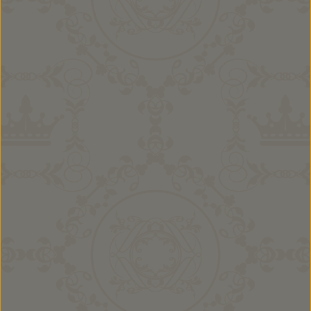
25,90 €
Ab