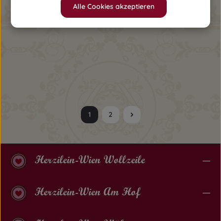
Alle Cookies akzeptieren
Buben Kombi Jonas
35,90 €
Ab
1
2
Seite
Seite
Herzilein-Wien Wollzeile
Herzilein-Wien Am Hof