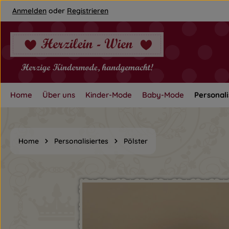
Anmelden
oder
Registrieren
um Hauptinhalt springen
Zur Hauptnavigation springen
Home
Über uns
Kinder-Mode
Baby-Mode
Personali
Home
Personalisiertes
Pölster
Bildergalerie überspringen