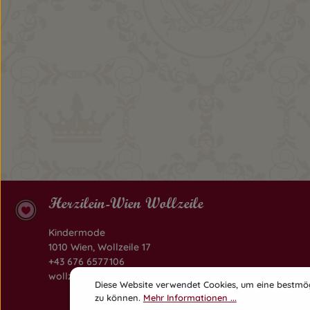
Herzilein-Wien Wollzeile
Kindermode
1010 Wien, Wollzeile 17
+43 676 6577106
wollzeile@herzilein-wien.at
Diese Website verwendet Cookies, um eine bestmög
zu können.
Mehr Informationen ...