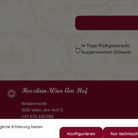
14 Tage Rückgaberecht
Ausgenommen Stickerei
Herzilein-Wien Am Hof
Kindermode
1010 Wien, Am Hof 5
+43 676 6163188
shop@herzilein-wien.at
liche Erfahrung bieten
Konfigurieren
Nur technisc