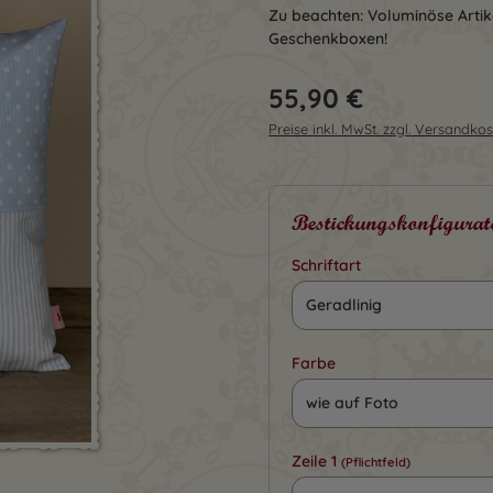
Zu beachten: Voluminöse Artike
Geschenkboxen!
Regulärer Preis:
55,90 €
Preise inkl. MwSt. zzgl. Versandko
Bestickungskonfigurat
Schriftart
Farbe
Zeile 1
(Pflichtfeld)