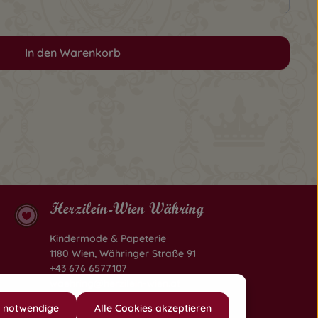
In den Warenkorb
Herzilein-Wien Währing
Kindermode & Papeterie
1180 Wien, Währinger Straße 91
+43 676 6577107
waehring@herzilein-wien.at
h notwendige
Alle Cookies akzeptieren