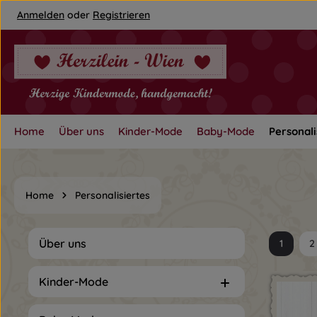
Anmelden
oder
Registrieren
um Hauptinhalt springen
Zur Hauptnavigation springen
Home
Über uns
Kinder-Mode
Baby-Mode
Personali
Home
Personalisiertes
Über uns
1
2
Seite
S
Kinder-Mode