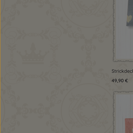
Pro
Strickdec
Regulärer 
49,90 €