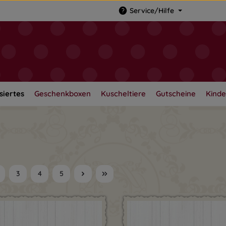
Service/Hilfe
siertes
Geschenkboxen
Kuscheltiere
Gutscheine
Kinde
3
4
5
eite
Seite
Seite
Seite