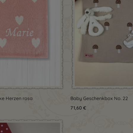
dukt Anzahl: Gib den gewünschten Wert 
Produkt Anzahl:
ke Herzen rosa
Baby Geschenkbox No. 22
Preis:
Regulärer Preis:
71,60 €