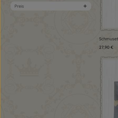
Preis
Pro
Schmuset
Regulärer 
27,90 €