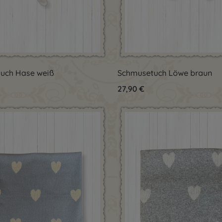
dukt Anzahl: Gib den gewünschten Wert 
Produkt Anzahl:
uch Hase weiß
Schmusetuch Löwe braun
Preis:
Regulärer Preis:
27,90 €