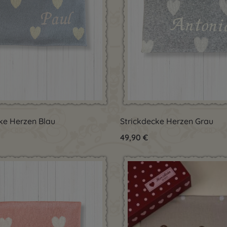
dukt Anzahl: Gib den gewünschten Wert 
Produkt Anzahl:
ke Herzen Blau
Strickdecke Herzen Grau
Preis:
Regulärer Preis:
49,90 €