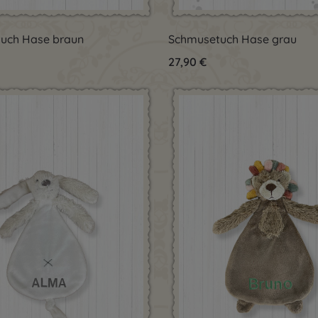
dukt Anzahl: Gib den gewünschten Wert 
Produkt Anzahl:
uch Hase braun
Schmusetuch Hase grau
Preis:
Regulärer Preis:
27,90 €