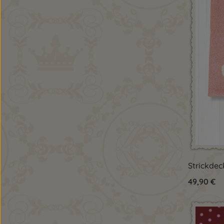
Pro
Strickdec
Regulärer 
49,90 €