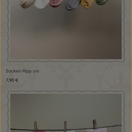
Socken Ripp uni
Regulärer Preis:
7,90 €