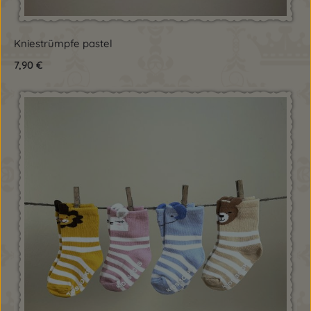
Kniestrümpfe pastel
Regulärer Preis:
7,90 €