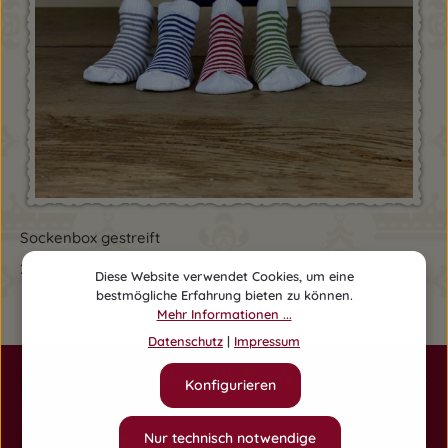
Sockenbox gestreift
Regulärer Preis:
29,90 €
Diese Website verwendet Cookies, um eine
bestmögliche Erfahrung bieten zu können.
Mehr Informationen ...
Datenschutz
|
Impressum
Herzilein-Wien Wollzeile
Konfigurieren
Nur technisch notwendige
Herzilein-Wien Am Hof