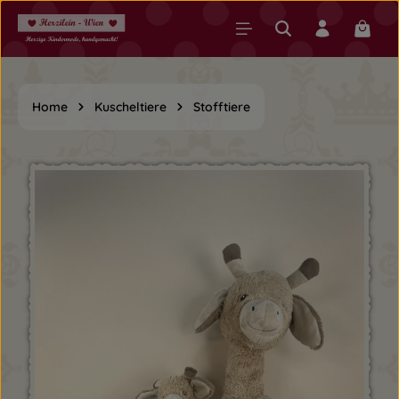
Zum Hauptinhalt springen
Warenk
Home
Kuscheltiere
Stofftiere
Bildergalerie überspringen