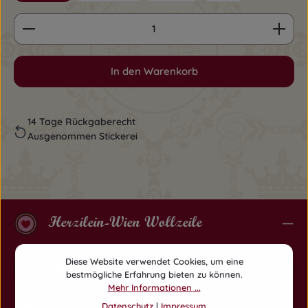
Produkt Anzahl: Gib den gewünschten Wert ein o
In den Warenkorb
14 Tage Rückgaberecht
Ausgenommen Stickerei
Herzilein-Wien Wollzeile
Diese Website verwendet Cookies, um eine
Herzilein-Wien Am Hof
bestmögliche Erfahrung bieten zu können.
Mehr Informationen ...
Datenschutz
|
Impressum