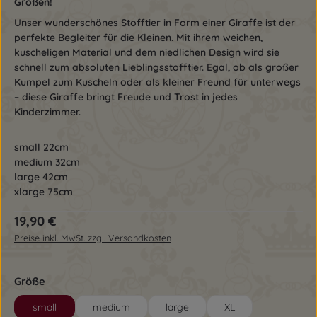
Größen!
Unser wunderschönes Stofftier in Form einer Giraffe ist der
perfekte Begleiter für die Kleinen. Mit ihrem weichen,
kuscheligen Material und dem niedlichen Design wird sie
schnell zum absoluten Lieblingsstofftier. Egal, ob als großer
Kumpel zum Kuscheln oder als kleiner Freund für unterwegs
– diese Giraffe bringt Freude und Trost in jedes
Kinderzimmer.
small 22cm
medium 32cm
large 42cm
xlarge 75cm
Regulärer Preis:
19,90 €
Preise inkl. MwSt. zzgl. Versandkosten
auswählen
Größe
small
medium
large
XL