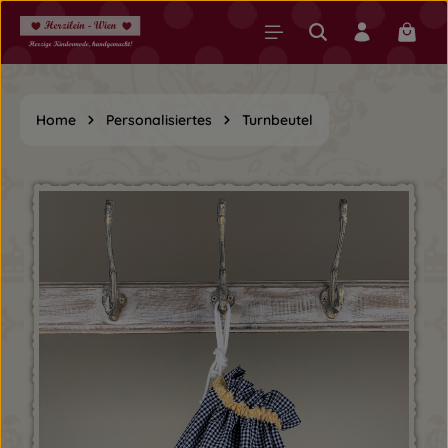
Zum Hauptinhalt springen
Warenk
Home
Personalisiertes
Turnbeutel
Bildergalerie überspringen