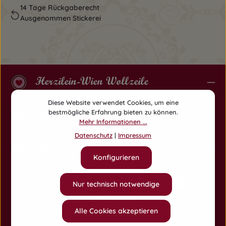
14 Tage Rückgaberecht
Ausgenommen Stickerei
Herzilein-Wien Wollzeile
Diese Website verwendet Cookies, um eine
Herzilein-Wien Am Hof
bestmögliche Erfahrung bieten zu können.
Mehr Informationen ...
Datenschutz
|
Impressum
Herzilein-Wien Währing
Konfigurieren
Nur technisch notwendige
Alle Cookies akzeptieren