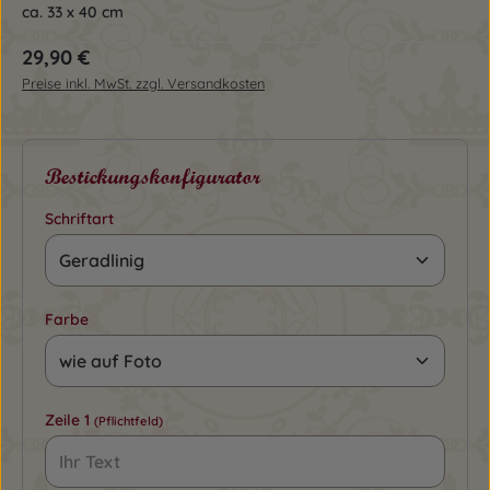
ca. 33 x 40 cm
Regulärer Preis:
29,90 €
Preise inkl. MwSt. zzgl. Versandkosten
Bestickungskonfigurator
Schriftart
Farbe
Zeile 1
(Pflichtfeld)