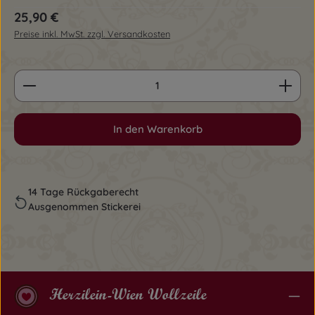
Regulärer Preis:
25,90 €
Preise inkl. MwSt. zzgl. Versandkosten
Produkt Anzahl: Gib den gewünschten Wert ein o
In den Warenkorb
14 Tage Rückgaberecht
Ausgenommen Stickerei
Herzilein-Wien Wollzeile