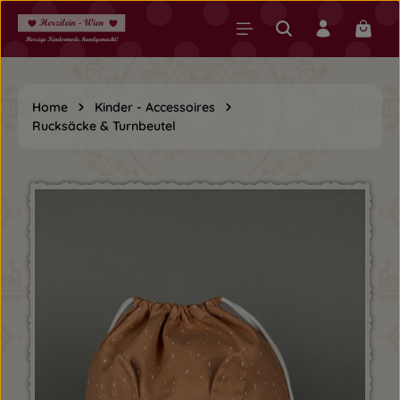
Zum Hauptinhalt springen
Warenk
Home
Kinder - Accessoires
Rucksäcke & Turnbeutel
Bildergalerie überspringen