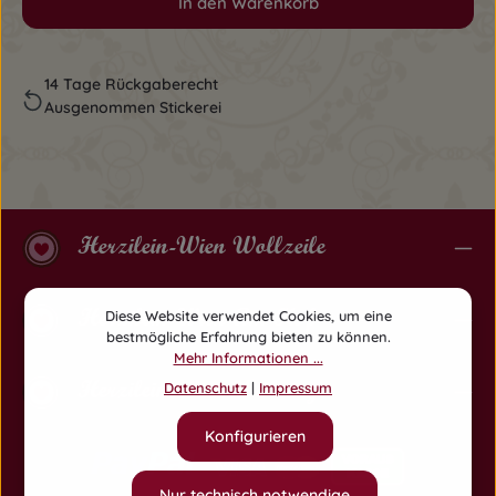
In den Warenkorb
14 Tage Rückgaberecht
Ausgenommen Stickerei
Herzilein-Wien Wollzeile
Herzilein-Wien Am Hof
Diese Website verwendet Cookies, um eine
bestmögliche Erfahrung bieten zu können.
Mehr Informationen ...
Herzilein-Wien Währing
Datenschutz
|
Impressum
Konfigurieren
Nur technisch notwendige