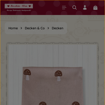
Zum Hauptinhalt springen
Warenk
Home
Decken & Co
Decken
Bildergalerie überspringen