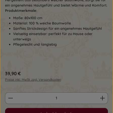
Hergestellt aus besonders weicher Baumwolle, sorgt sie für
ein angenehmes Hautgefühl und bietet Wärme und Komfort.
Produktmerkmale:
Maße: 80x100 cm
Material: 100 % weiche Baumwolle
Sanftes Strickdesign für ein angenehmes Hautgefühl
Vielseitig einsetzbar: perfekt für zu Hause oder
unterwegs
Pflegeleicht und langlebig
Regulärer Preis:
39,90 €
Preise inkl. MwSt. zzgl. Versandkosten
Produkt Anzahl: Gib den gewünschten Wert ein o