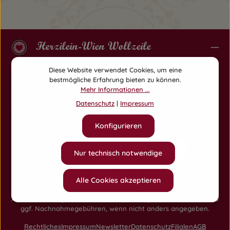
Herzilein-Wien Wollzeile
Diese Website verwendet Cookies, um eine
Herzilein-Wien Am Hof
bestmögliche Erfahrung bieten zu können.
Mehr Informationen ...
Datenschutz
|
Impressum
Herzilein-Wien Währing
Konfigurieren
Nur technisch notwendige
Alle Cookies akzeptieren
Alle Preise inkl. gesetzl. Mehrwertsteuer zzgl.
Versandkosten
und
ggf. Nachnahmegebühren, wenn nicht anders angegeben.
Rechtliches
Impressum
Newsletter
Datenschutz
Filialen
AGB