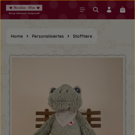
Zum Hauptinhalt springen
Warenk
Home
Personalisiertes
Stofftiere
Bildergalerie überspringen