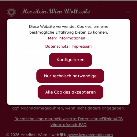
Herzilein-Wien Wollzeile
Diese Website verwendet Cookies, um eine
Herzilein-Wien Am Hof
bestmögliche Erfahrung bieten zu können.
Mehr Informationen ...
Datenschutz
|
Impressum
Herzilein-Wien Währing
Konfigurieren
Nur technisch notwendige
Alle Cookies akzeptieren
Alle Preise inkl. gesetzl. Mehrwertsteuer zzgl.
Versandkosten
und
ggf. Nachnahmegebühren, wenn nicht anders angegeben.
Rechtliches
Impressum
Newsletter
Datenschutz
Filialen
AGB
Widerrufsrecht
FAQ
© 2026 Herzilein Wien - with
by
www.iwavesmedia.com