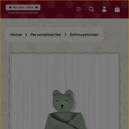
Zum Hauptinhalt springen
Warenk
Home
Personalisiertes
Schmusetücher
Bildergalerie überspringen