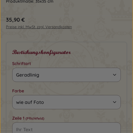
Produktmaße: 35x35 cm
Regulärer Preis:
35,90 €
Preise inkl. MwSt. zzgl. Versandkosten
Bestickungskonfigurator
Schriftart
Farbe
Zeile 1
(Pflichtfeld)