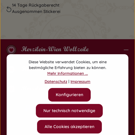
14 Tage Rückgaberecht
Ausgenommen Stickerei
Herzilein-Wien Wollzeile
Diese Website verwendet Cookies, um eine
Herzilein-Wien Am Hof
bestmögliche Erfahrung bieten zu können.
Mehr Informationen ...
Datenschutz
|
Impressum
Herzilein-Wien Währing
Konfigurieren
Nur technisch notwendige
Alle Cookies akzeptieren