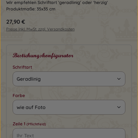
Wir empfehlen Schriftart 'geradlinig' oder 'herzig'
Produktmaße: 35x35 cm
Regulärer Preis:
27,90 €
Preise inkl. MwSt. zzgl. Versandkosten
Bestickungskonfigurator
Schriftart
Farbe
Zeile 1
(Pflichtfeld)