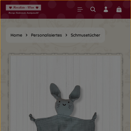
Zum Hauptinhalt springen
Warenk
Home
Personalisiertes
Schmusetücher
Bildergalerie überspringen