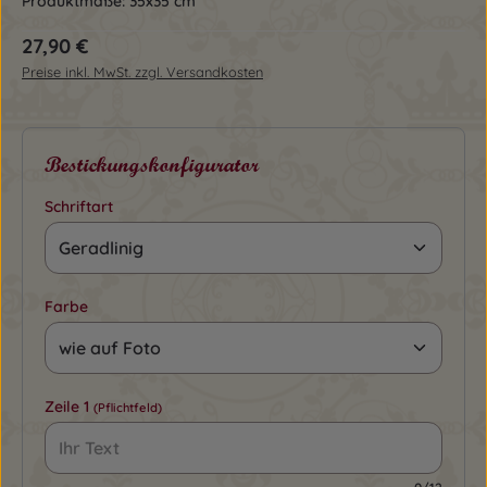
Produktmaße: 35x35 cm
Regulärer Preis:
27,90 €
Preise inkl. MwSt. zzgl. Versandkosten
Bestickungskonfigurator
Schriftart
Farbe
Zeile 1
(Pflichtfeld)