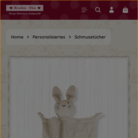
Zum Hauptinhalt springen
Warenk
Home
Personalisiertes
Schmusetücher
Bildergalerie überspringen