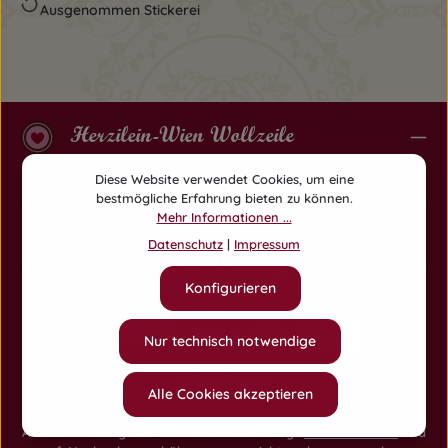
Ausgenommen Stickerei
Herzilein-Wien Wollzeile
Diese Website verwendet Cookies, um eine
Herzilein-Wien Am Hof
bestmögliche Erfahrung bieten zu können.
Mehr Informationen ...
Datenschutz
|
Impressum
Herzilein-Wien Währing
Konfigurieren
Nur technisch notwendige
Alle Cookies akzeptieren
Alle Preise inkl. gesetzl. Mehrwertsteuer zzgl.
Versandkosten
und