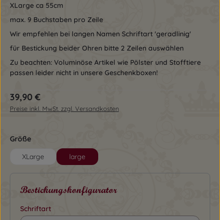
XLarge ca 55cm
max. 9 Buchstaben pro Zeile
Wir empfehlen bei langen Namen Schriftart 'geradlinig'
für Bestickung beider Ohren bitte 2 Zeilen auswählen
Zu beachten: Voluminöse Artikel wie Pölster und Stofftiere
passen leider nicht in unsere Geschenkboxen!
Regulärer Preis:
39,90 €
Preise inkl. MwSt. zzgl. Versandkosten
auswählen
Größe
XLarge
large
Bestickungskonfigurator
Schriftart