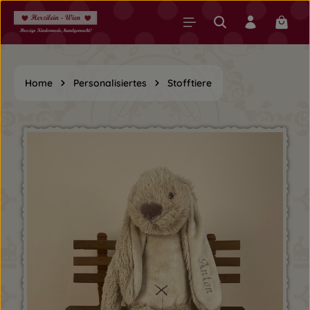
Zum Hauptinhalt springen
Warenk
Home
Personalisiertes
Stofftiere
Bildergalerie überspringen