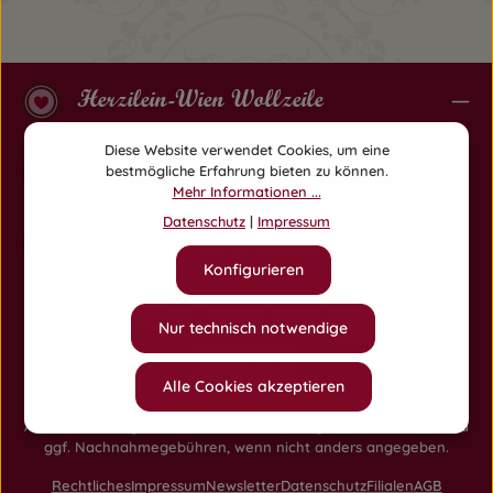
Herzilein-Wien Wollzeile
Diese Website verwendet Cookies, um eine
Herzilein-Wien Am Hof
bestmögliche Erfahrung bieten zu können.
Mehr Informationen ...
Datenschutz
|
Impressum
Herzilein-Wien Währing
Konfigurieren
Nur technisch notwendige
Alle Cookies akzeptieren
Alle Preise inkl. gesetzl. Mehrwertsteuer zzgl.
Versandkosten
und
ggf. Nachnahmegebühren, wenn nicht anders angegeben.
Rechtliches
Impressum
Newsletter
Datenschutz
Filialen
AGB