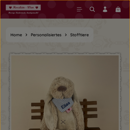
Zum Hauptinhalt springen
Warenk
Home
Personalisiertes
Stofftiere
Bildergalerie überspringen