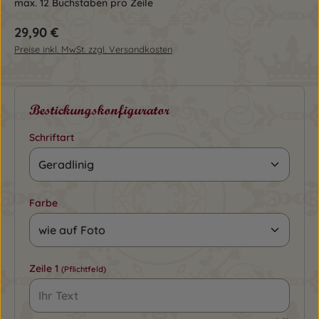
max. 12 Buchstaben pro Zeile
Regulärer Preis:
29,90 €
Preise inkl. MwSt. zzgl. Versandkosten
Bestickungskonfigurator
Schriftart
Farbe
Zeile 1
(Pflichtfeld)