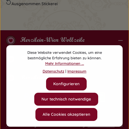
Ausgenommen Stickerei
Herzilein-Wien Wollzeile
Diese Website verwendet Cookies, um eine
Herzilein-Wien Am Hof
bestmögliche Erfahrung bieten zu können.
Mehr Informationen ...
Datenschutz
|
Impressum
Herzilein-Wien Währing
Konfigurieren
Nur technisch notwendige
Alle Cookies akzeptieren
Alle Preise inkl. gesetzl. Mehrwertsteuer zzgl.
Versandkosten
und