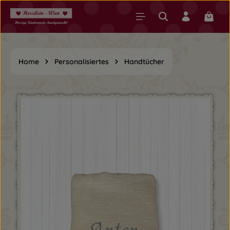
Zum Hauptinhalt springen
Warenk
Home
Personalisiertes
Handtücher
Bildergalerie überspringen