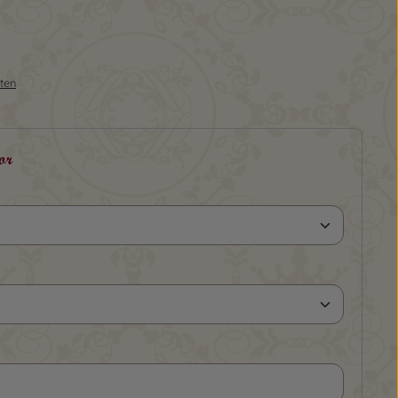
sten
or