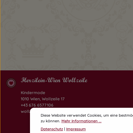
Herzilein-Wien Wollzeile
Kindermode
1010 Wien, Wollzeile 17
+43 676 6577106
wollzeile@herzilein-wien.at
Diese Website verwendet Cookies, um eine bestmög
zu können.
Mehr Informationen ...
Datenschutz
|
Impressum