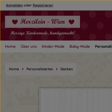
Anmelden
oder
Registrieren
um Hauptinhalt springen
Zur Hauptnavigation springen
Home
Über uns
Kinder-Mode
Baby-Mode
Personali
Home
Personalisiertes
Decken
Bildergalerie überspringen