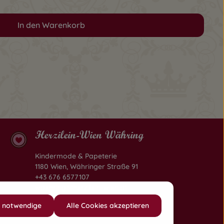
In den Warenkorb
Herzilein-Wien Währing
Kindermode & Papeterie
1180 Wien, Währinger Straße 91
+43 676 6577107
waehring@herzilein-wien.at
h notwendige
Alle Cookies akzeptieren