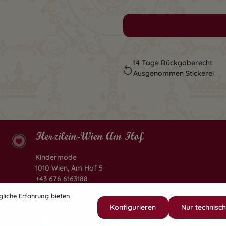
14 Tage Rückgaberecht
Ausgenommen Stickerei
Herzilein-Wien Am Hof
Kindermode
1010 Wien, Am Hof 5
+43 676 6163188
shop@herzilein-wien.at
liche Erfahrung bieten
Konfigurieren
Nur technisc