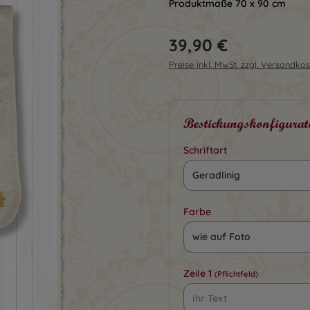
Produktmaße 70 x 90 cm
Regulärer Preis:
39,90 €
Preise inkl. MwSt. zzgl. Versandko
Bestickungskonfigurat
Schriftart
Farbe
Zeile 1
(Pflichtfeld)