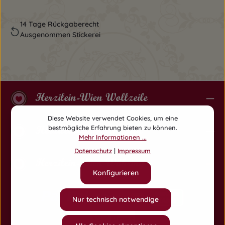
14 Tage Rückgaberecht
Ausgenommen Stickerei
Herzilein-Wien Wollzeile
Diese Website verwendet Cookies, um eine
Herzilein-Wien Am Hof
bestmögliche Erfahrung bieten zu können.
Mehr Informationen ...
Datenschutz
|
Impressum
Herzilein-Wien Währing
Konfigurieren
Nur technisch notwendige