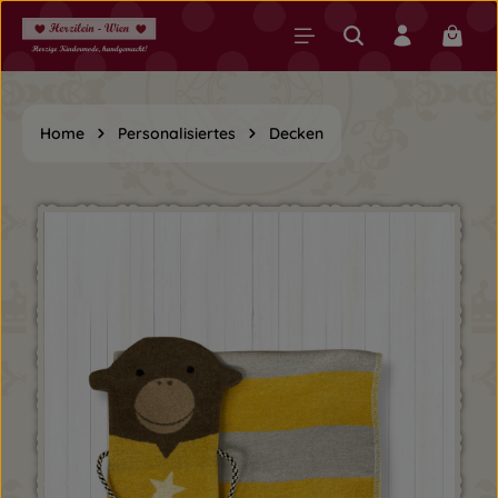
Zum Hauptinhalt springen
Warenk
Home
Personalisiertes
Decken
Bildergalerie überspringen