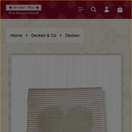
Zum Hauptinhalt springen
Warenk
Home
Decken & Co
Decken
Bildergalerie überspringen