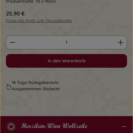
Produktmaße: 70 x 90cm
Regulärer Preis:
25,90 €
Preise inkl. MwSt. zzgl. Versandkosten
Produkt Anzahl: Gib den gewünschten Wert ein o
In den Warenkorb
14 Tage Rückgaberecht
Ausgenommen Stickerei
Herzilein-Wien Wollzeile