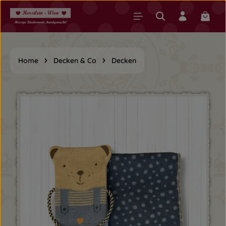
Zum Hauptinhalt springen
Warenk
Home
Decken & Co
Decken
Bildergalerie überspringen