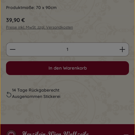
Produktmaße: 70 x 90cm
Regulärer Preis:
39,90 €
Preise inkl. MwSt. zzgl. Versandkosten
Produkt Anzahl: Gib den gewünschten Wert ein o
In den Warenkorb
14 Tage Rückgaberecht
Ausgenommen Stickerei
Herzilein-Wien Wollzeile