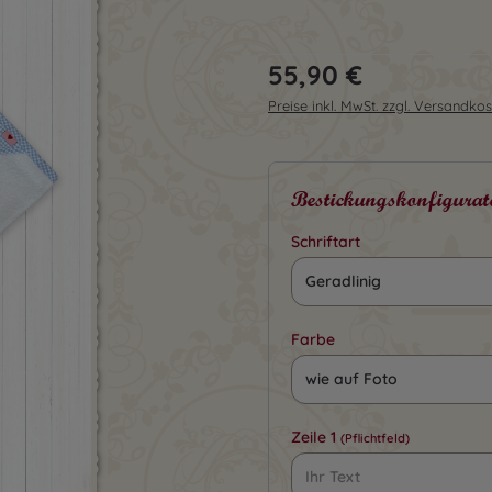
Regulärer Preis:
55,90 €
Preise inkl. MwSt. zzgl. Versandko
Bestickungskonfigurat
Schriftart
Farbe
Zeile 1
(Pflichtfeld)