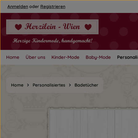
Anmelden
oder
Registrieren
um Hauptinhalt springen
Zur Hauptnavigation springen
Home
Über uns
Kinder-Mode
Baby-Mode
Personali
Home
Personalisiertes
Badetücher
Bildergalerie überspringen