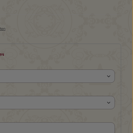
sten
or