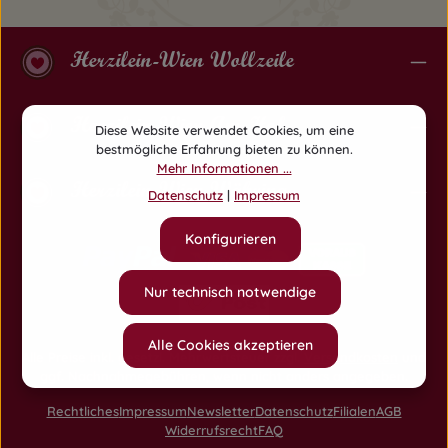
Herzilein-Wien Wollzeile
Herzilein-Wien Am Hof
Diese Website verwendet Cookies, um eine
bestmögliche Erfahrung bieten zu können.
Mehr Informationen ...
Herzilein-Wien Währing
Datenschutz
|
Impressum
Konfigurieren
Nur technisch notwendige
Alle Cookies akzeptieren
Alle Preise inkl. gesetzl. Mehrwertsteuer zzgl.
Versandkosten
und
ggf. Nachnahmegebühren, wenn nicht anders angegeben.
Rechtliches
Impressum
Newsletter
Datenschutz
Filialen
AGB
Widerrufsrecht
FAQ