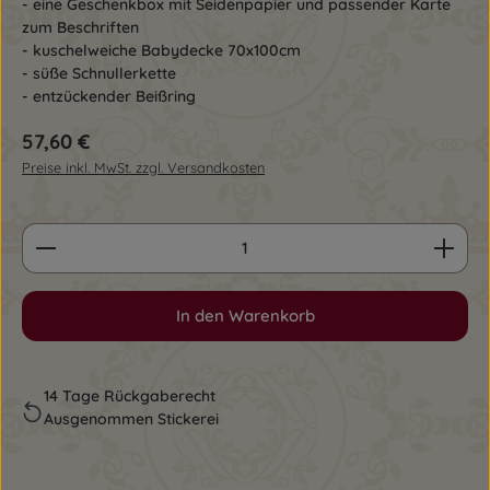
- eine Geschenkbox mit Seidenpapier und passender Karte
zum Beschriften
- kuschelweiche Babydecke 70x100cm
- süße Schnullerkette
- entzückender Beißring
Regulärer Preis:
57,60 €
Preise inkl. MwSt. zzgl. Versandkosten
Produkt Anzahl: Gib den gewünschten Wert ein o
In den Warenkorb
14 Tage Rückgaberecht
Ausgenommen Stickerei