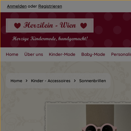
Anmelden
oder
Registrieren
um Hauptinhalt springen
Zur Hauptnavigation springen
Home
Über uns
Kinder-Mode
Baby-Mode
Personali
Home
Kinder - Accessoires
Sonnenbrillen
Bildergalerie überspringen