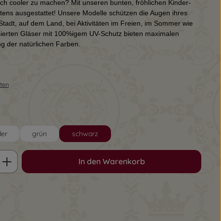
ch cooler zu machen? Mit unseren bunten, fröhlichen Kinder-
tens ausgestattet! Unsere Modelle schützen die Augen ihres
r Stadt, auf dem Land, bei Aktivitäten im Freien, im Sommer wie
isierten Gläser mit 100%igem UV-Schutz bieten maximalen
ng der natürlichen Farben.
sten
der
grün
schwarz
ib den gewünschten Wert ein oder benu
In den Warenkorb