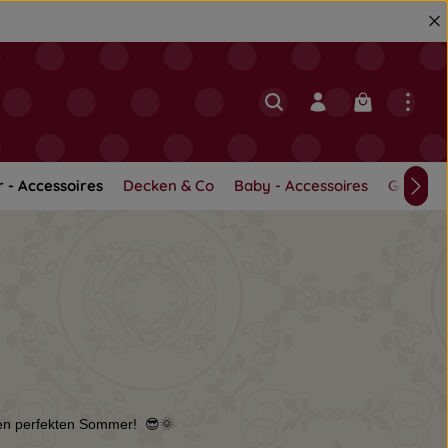
Warenkorb en
r - Accessoires
Decken & Co
Baby - Accessoires
Geschwi
den perfekten Sommer! 😎🌞