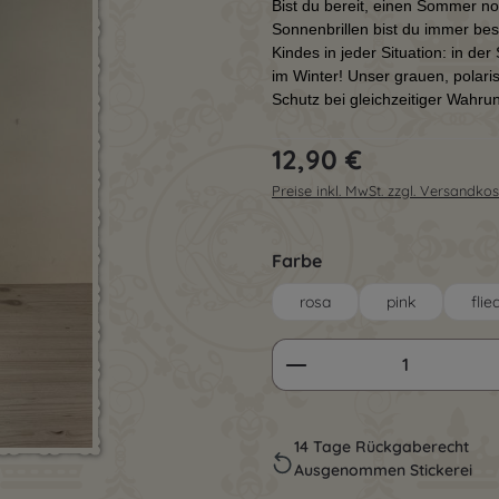
Bist du bereit, einen Sommer no
Sonnenbrillen bist du immer bes
Kindes in jeder Situation: in de
im Winter! Unser grauen, polar
Schutz bei gleichzeitiger Wahru
Regulärer Preis:
12,90 €
Preise inkl. MwSt. zzgl. Versandko
auswählen
Farbe
rosa
pink
flie
Produkt Anzahl: G
14 Tage Rückgaberecht
Ausgenommen Stickerei