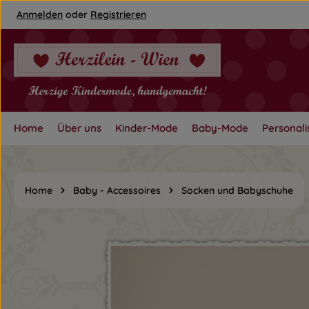
Anmelden
oder
Registrieren
um Hauptinhalt springen
Zur Hauptnavigation springen
Home
Über uns
Kinder-Mode
Baby-Mode
Personali
Home
Baby - Accessoires
Socken und Babyschuhe
Bildergalerie überspringen