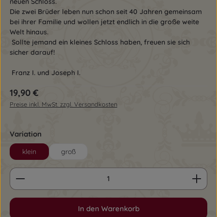
neuen Schloss.
Die zwei Brüder leben nun schon seit 40 Jahren gemeinsam
bei ihrer Familie und wollen jetzt endlich in die große weite
Welt hinaus.
Sollte jemand ein kleines Schloss haben, freuen sie sich
sicher darauf!
Franz I. und Joseph I.
Regulärer Preis:
19,90 €
Preise inkl. MwSt. zzgl. Versandkosten
auswählen
Variation
klein
groß
Produkt Anzahl: Gib den gewünschten Wert ein o
In den Warenkorb