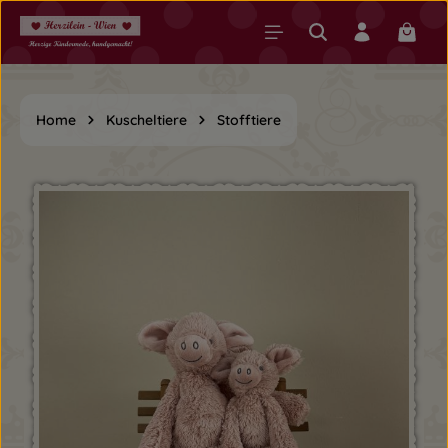
Zum Hauptinhalt springen
Warenk
Home
Kuscheltiere
Stofftiere
Bildergalerie überspringen