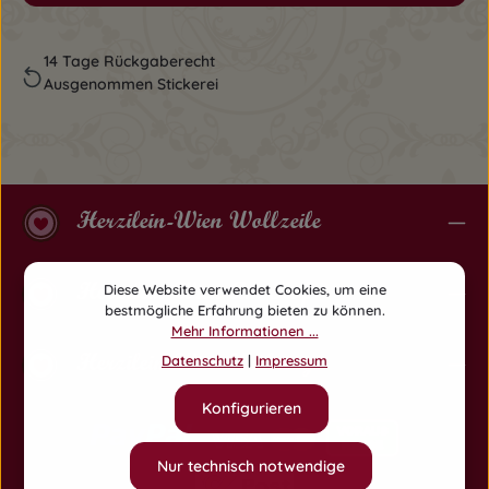
14 Tage Rückgaberecht
Ausgenommen Stickerei
Herzilein-Wien Wollzeile
Herzilein-Wien Am Hof
Diese Website verwendet Cookies, um eine
bestmögliche Erfahrung bieten zu können.
Mehr Informationen ...
Herzilein-Wien Währing
Datenschutz
|
Impressum
Konfigurieren
Nur technisch notwendige